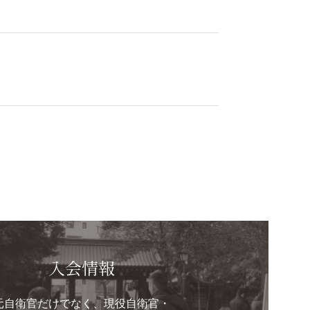
入会情報
元自衛官だけでなく、現役自衛官・