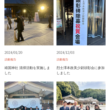
2024/01/20
2024/12/03
活動報告
活動報告
靖国神社 清掃活動を実施しま
烈士澤本政美少尉頭彰会に参加
した
しました